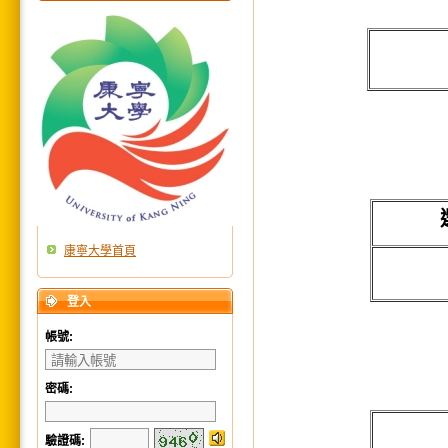
康寧大學首頁
登入
帳號:
密碼:
驗證碼
: