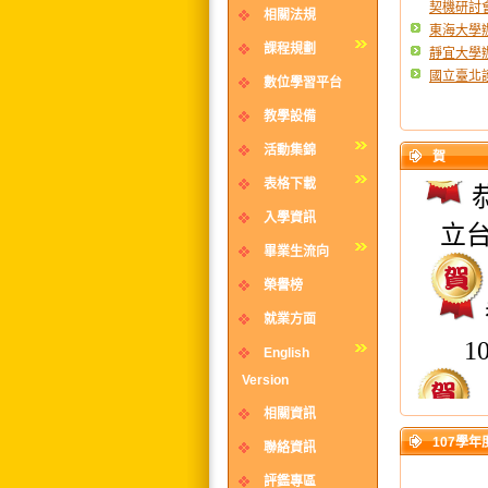
契機研討
相關法規
東海大學
課程規劃
靜宜大學
國立臺北
數位學習平台
教學設備
活動集錦
賀
表格下載
入學資訊
立
畢業生流向
榮譽榜
就業方面
1
English
Version
相關資訊
107學
聯絡資訊
評鑑專區