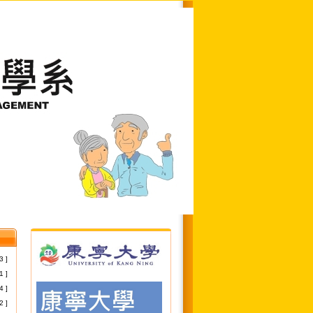
3 ]
1 ]
4 ]
2 ]