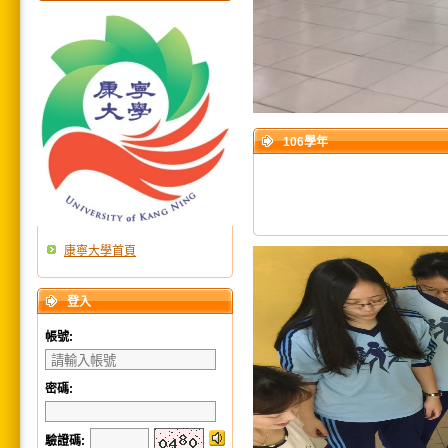
106學年
康寧大學首頁
登入
帳號:
密碼:
驗證碼
: