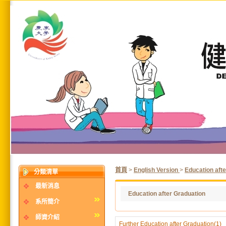
首頁
>
English Version
>
Education aft
分類清單
最新消息
Education after Graduation
系所簡介
師資介紹
Further Education after Graduation(1)