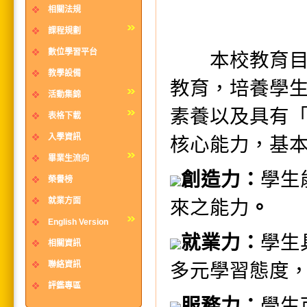
相關法規
課程規劃
數位學習平台
本校教育目標
教學設備
教育，培養學
活動集錦
素養以及具有
表格下載
入學資訊
核心能力，基
畢業生流向
創造力：
學生
榮譽榜
就業方面
來之能力
。
English Version
就業力：
學生
相關資訊
聯絡資訊
多元學習態度
評鑑專區
服務力：
學生