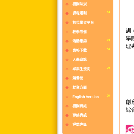
相關法規
課程規劃
本
數位學習平台
訓
教學設備
學
活動集錦
理
表格下載
入學資訊
畢業生流向
榮譽榜
就業方面
本
English Version
創
相關資訊
綜
聯絡資訊
評鑑專區